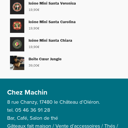
Icône Mini Santa Veronica
19,90
€
Icône Mini Santa Carolina
19,90
€
Icône Mini Santa Chiara
19,90
€
Boite Cœur Jungle
39,00
€
Chez Machin
8 rue Chanzy, 17480 le Château d’Oléron.
tel. 05 46 36 91 28
Bar, Café, Salon de thé
Gâteaux fait maison / Vente d’accessoires / Thés /