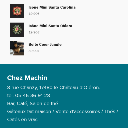
Icône Mini Santa Carolina
19,90
€
Icône Mini Santa Chiara
19,90
€
Boite Cœur Jungle
39,00
€
Chez Machin
8 rue Chanzy, 17480 le Château d’Oléron.
tel. 05 46 36 91 28
Bar, Café, Salon de thé
Gâteaux fait maison / Vente d’accessoires / Thés /
Cafés en vrac