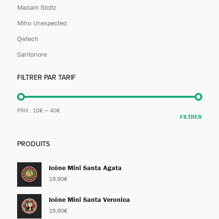
Madam Stoltz
Miho Unexpected
Qwtech
Santonore
FILTRER PAR TARIF
PRIX :
10€
—
40€
FILTRER
PRODUITS
Icône Mini Santa Agata
19,90
€
Icône Mini Santa Veronica
19,90
€