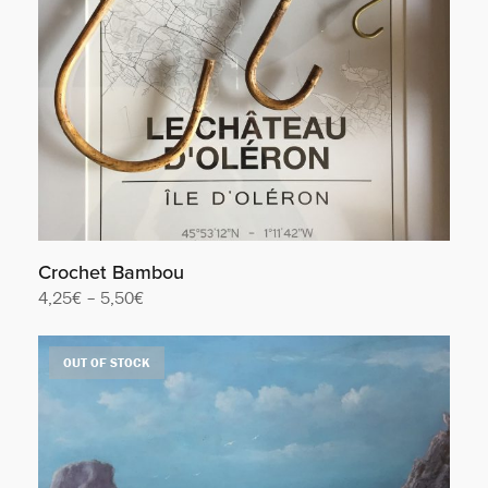
Crochet Bambou
4,25
€
–
5,50
€
Lire la suite
OUT OF STOCK