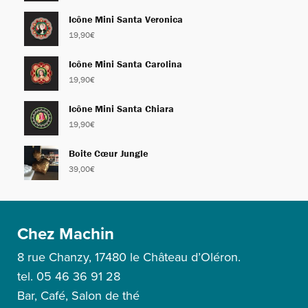
Icône Mini Santa Veronica
19,90
€
Icône Mini Santa Carolina
19,90
€
Icône Mini Santa Chiara
19,90
€
Boite Cœur Jungle
39,00
€
Chez Machin
8 rue Chanzy, 17480 le Château d’Oléron.
tel. 05 46 36 91 28
Bar, Café, Salon de thé