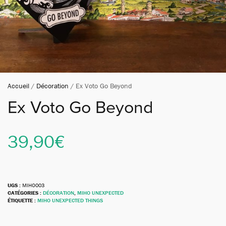
Accueil
/
Décoration
/ Ex Voto Go Beyond
Ex Voto Go Beyond
39,90
€
UGS :
MIHO003
CATÉGORIES :
DÉCORATION
,
MIHO UNEXPECTED
ÉTIQUETTE :
MIHO UNEXPECTED THINGS