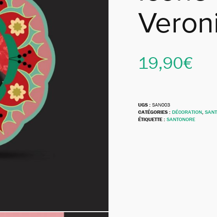
Veron
19,90
€
UGS :
SAN003
CATÉGORIES :
DÉCORATION
,
SAN
ÉTIQUETTE :
SANTONORE