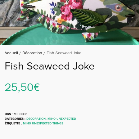
Accueil
/
Décoration
/ Fish Seaweed Joke
Fish Seaweed Joke
25,50
€
UGS :
MIHO005
CATÉGORIES :
DÉCORATION
,
MIHO UNEXPECTED
ÉTIQUETTE :
MIHO UNEXPECTED THINGS