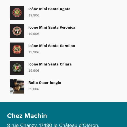
Icône Mini Santa Agata
19,90
€
Icône Mini Santa Veronica
19,90
€
Icône Mini Santa Carolina
19,90
€
Icône Mini Santa Chiara
19,90
€
Boite Cœur Jungle
39,00
€
Chez Machin
8 rue Chanzy, 17480 le Château d’Oléron.