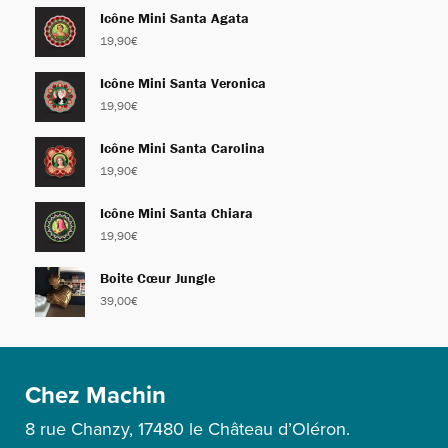
Icône Mini Santa Agata
19,90
€
Icône Mini Santa Veronica
19,90
€
Icône Mini Santa Carolina
19,90
€
Icône Mini Santa Chiara
19,90
€
Boite Cœur Jungle
39,00
€
Chez Machin
8 rue Chanzy, 17480 le Château d’Oléron.