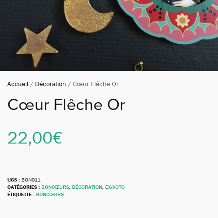
Accueil
/
Décoration
/ Cœur Flêche Or
Cœur Flêche Or
22,00
€
UGS :
BON011
CATÉGORIES :
BONCŒURS
,
DÉCORATION
,
EX-VOTO
ÉTIQUETTE :
BONCŒURS